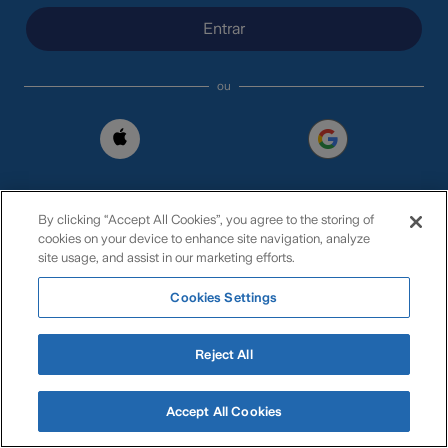
Entrar
ou
Não tem conta?
Registe-se
By clicking “Accept All Cookies”, you agree to the storing of
cookies on your device to enhance site navigation, analyze
site usage, and assist in our marketing efforts.
Cookies Settings
Reject All
Informação Legal
Gestão de Cookies
Descubra a aplicação
Abrir
Accept All Cookies
Zurich Insurance Europe AG, Sucursal em Portugal • Zurich - 
Zurich4You
Companhia de Seguros Vida. S.A. • Copyright © 2026